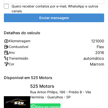
Quero receber contatos por e-mail, WhatsApp e outros
canais.
Enviar mensagem
Detalhes do veículo
121000
Kilometragem
Flex
Combustível
2016
Ano
automático
Transmissão
Marrom
Cor
Dísponivel em
525 Motors
525 Motors
Rua Anton Philips, 186 - Prédio B - Vila
Herminia - Guarulhos - SP
Entre em contato