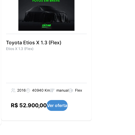
Toyota Etios X 1.3 (Flex)
Fiat Mobi Evo Lik
Etios X 1.3 (Flex)
Evo Like 1.0 (Flex)
2016
40940 Km
manual
Flex
2017
76169 
R$ 52.900,00
R$ 44.990,0
Ver oferta