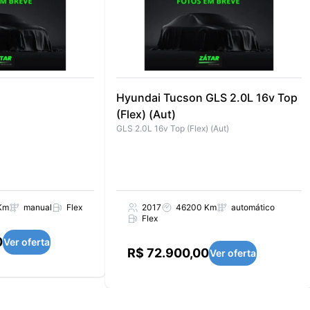
Hyundai Tucson GLS 2.0L 16v Top
(Flex) (Aut)
GLS 2.0L 16v Top (Flex) (Aut)
Km
manual
Flex
2017
46200 Km
automático
Flex
0
Ver oferta
R$ 72.900,00
Ver oferta