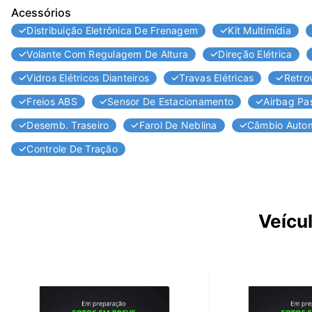
Acessórios
Distribuição Eletrônica De Frenagem
Kit Multimídia
Volante Com Regulagem De Altura
Direção Elétrica
Vidros Elétricos Dianteiros
Travas Elétricas
Retrov
Freios ABS
Sensor De Estacionamento
Airbag Pa
Desemb. Traseiro
Farol De Neblina
Câmbio Auto
Controle De Tração
Veícu