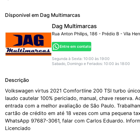
Dísponivel em
Dag Multimarcas
Dag Multimarcas
Rua Anton Philips, 186 - Prédio B - Vila He
Entre em contato
Segunda à Sexta: 10:00 às 19:00
Sabado, Domingo e Feriados: 10:00 às 18:00
Descrição
Volkswagen virtus 2021 Comfortline 200 TSI turbo únic
laudo cautelar 100% periciado, manual, chave reserva. A
entrada com a melhor avaliação de São Paulo. Trabalham
cartão de crédito em até 18 vezes com uma pequena tax
WhatsApp 97687-3061, falar com Carlos Eduardo. Infor
Licenciado