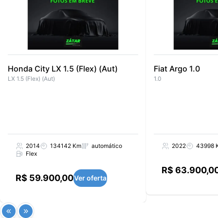
Honda City LX 1.5 (Flex) (Aut)
Fiat Argo 1.0
LX 1.5 (Flex) (Aut)
1.0
2014
134142 Km
automático
2022
43998 
Flex
R$ 63.900,0
R$ 59.900,00
Ver oferta