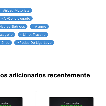
Airbag Motorista
Ar-Condicionado
isores Elétricos
Alarme
ssageiro
Limp. Traseiro
mático
Rodas De Liga Leve
los adicionados recentemente