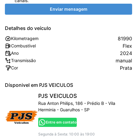
canais.
Enviar mensagem
Detalhes do veículo
81990
Kilometragem
Flex
Combustível
2024
Ano
manual
Transmissão
Prata
Cor
Dísponivel em
PJS VEICULOS
PJS VEICULOS
Rua Anton Philips, 186 - Prédio B - Vila
Herminia - Guarulhos - SP
Entre em contato
Segunda à Sexta: 10:00 às 19:00