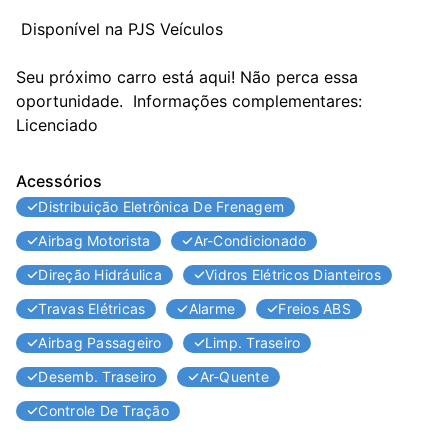
 Disponível na PJS Veículos

Seu próximo carro está aqui! Não perca essa 
oportunidade.  Informações complementares: 
Licenciado
Acessórios
Distribuição Eletrônica De Frenagem
Airbag Motorista
Ar-Condicionado
Direção Hidráulica
Vidros Elétricos Dianteiros
Travas Elétricas
Alarme
Freios ABS
Airbag Passageiro
Limp. Traseiro
Desemb. Traseiro
Ar-Quente
Controle De Tração