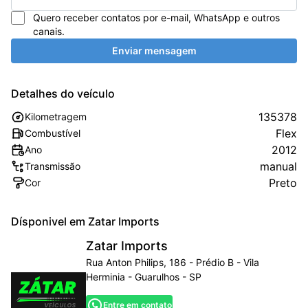
Quero receber contatos por e-mail, WhatsApp e outros
canais.
Enviar mensagem
Detalhes do veículo
135378
Kilometragem
Flex
Combustível
2012
Ano
manual
Transmissão
Preto
Cor
Dísponivel em
Zatar Imports
Zatar Imports
Rua Anton Philips, 186 - Prédio B - Vila
Herminia - Guarulhos - SP
Entre em contato