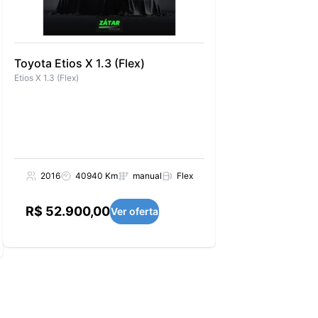
Toyota Etios X 1.3 (Flex)
Fiat Mobi Evo Lik
Etios X 1.3 (Flex)
Evo Like 1.0 (Flex)
2016
40940 Km
manual
Flex
2017
76169 
R$ 52.900,00
R$ 44.990,0
Ver oferta