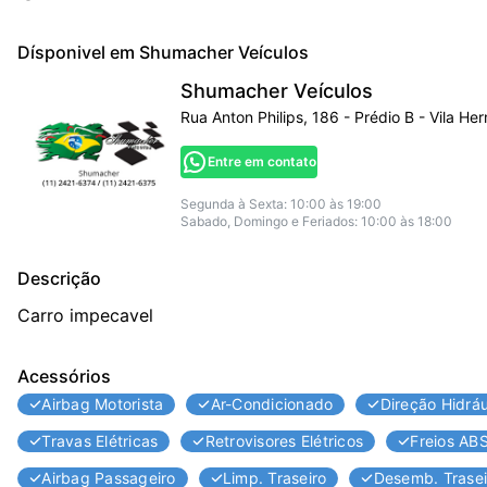
Dísponivel em
Shumacher Veículos
Shumacher Veículos
Rua Anton Philips, 186 - Prédio B - Vila He
Entre em contato
Segunda à Sexta: 10:00 às 19:00
Sabado, Domingo e Feriados: 10:00 às 18:00
Descrição
Carro impecavel
Acessórios
Airbag Motorista
Ar-Condicionado
Direção Hidráu
Travas Elétricas
Retrovisores Elétricos
Freios AB
Airbag Passageiro
Limp. Traseiro
Desemb. Trasei