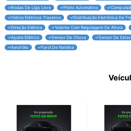
Rodas De Liga Leve
Piloto Automático
Computad
Vidros Elétricos Traseiros
Distribuição Eletrônica De F
Direção Elétrica
Volante Com Regulagem De Altura
Ajuste Elétrico
Sensor De Chuva
Sensor De Esta
Aerofólio
Farol De Neblina
Veícu