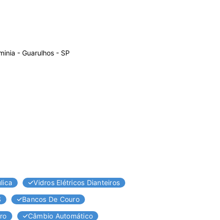
rminia - Guarulhos - SP
lica
Vidros Elétricos Dianteiros
S
Bancos De Couro
ro
Câmbio Automático