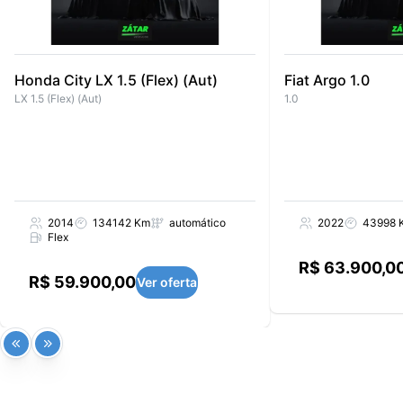
Honda City LX 1.5 (Flex) (Aut)
Fiat Argo 1.0
LX 1.5 (Flex) (Aut)
1.0
2014
134142 Km
automático
2022
43998 
Flex
R$ 63.900,0
R$ 59.900,00
Ver oferta