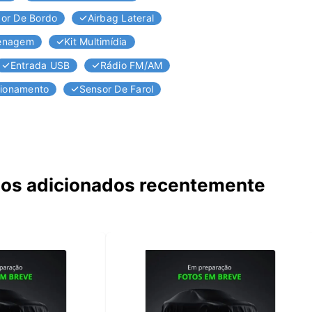
or De Bordo
Airbag Lateral
renagem
Kit Multimídia
Entrada USB
Rádio FM/AM
cionamento
Sensor De Farol
los adicionados recentemente