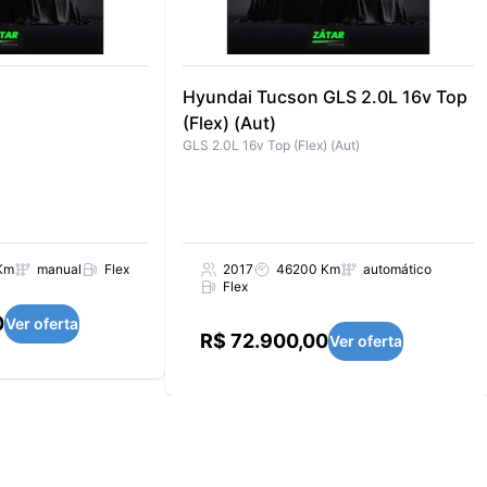
Hyundai Tucson GLS 2.0L 16v Top
(Flex) (Aut)
GLS 2.0L 16v Top (Flex) (Aut)
Km
manual
Flex
2017
46200 Km
automático
Flex
0
Ver oferta
R$ 72.900,00
Ver oferta