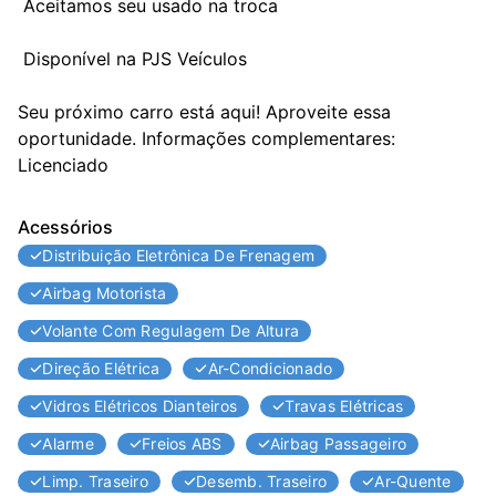
 Aceitamos seu usado na troca

 Disponível na PJS Veículos

Seu próximo carro está aqui! Aproveite essa 
oportunidade. Informações complementares: 
Licenciado
Acessórios
Distribuição Eletrônica De Frenagem
Airbag Motorista
Volante Com Regulagem De Altura
Direção Elétrica
Ar-Condicionado
Vidros Elétricos Dianteiros
Travas Elétricas
Alarme
Freios ABS
Airbag Passageiro
Limp. Traseiro
Desemb. Traseiro
Ar-Quente