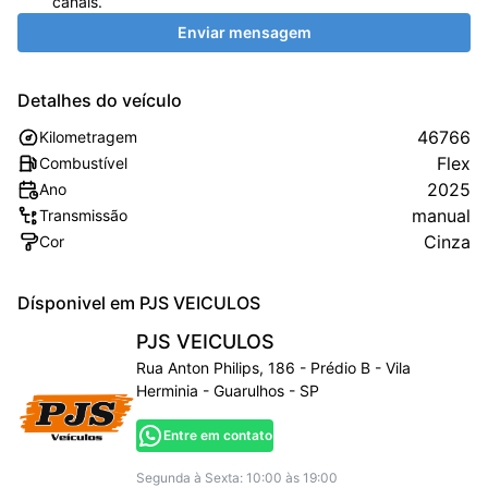
canais.
Enviar mensagem
Detalhes do veículo
46766
Kilometragem
Flex
Combustível
2025
Ano
manual
Transmissão
Cinza
Cor
Dísponivel em
PJS VEICULOS
PJS VEICULOS
Rua Anton Philips, 186 - Prédio B - Vila
Herminia - Guarulhos - SP
Entre em contato
Segunda à Sexta: 10:00 às 19:00